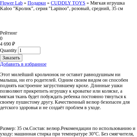
Flower Lab
»
Подарки
»
CUDDLY TOYS
»
Мягкая игрушка
Kaloo "Кролик", серия "Lapinoo", розовый, средний, 35 см
You are here
Рейтинг
0
4 690 ₽
Quantity
Добавить в избранное
Этот милейший крольчонок не оставит равнодушным ни
малыша, ни его родителей. Одним своим видом он способен
поднять настроение загрустившему крохе. Длинные ушки
позволяют прикрепить игрушку к кроватке или коляске, а
мягкая ткань будет побуждать ребенка постоянно тянуться к
своему пушистому другу. Качественный велюр безопасен для
детского здоровья и не создаёт проблем в уходе.
Размер: 35 см.Состав: велюр.Рекомендации по использованию и
уходу: машинная стирка при температуре 30°C. Без смягчителя,